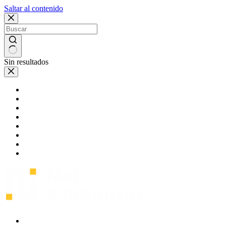
Saltar al contenido
Sin resultados
Contáctenos
Inicio
Nosotros
Ofertas
Políticas de Privacidad
Productos
Servicio Técnico
Términos y Condiciones de Uso
Inicio